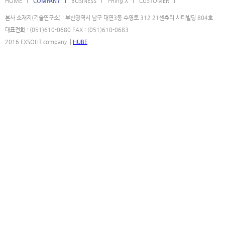
HOME l
COMPANY l
BUSINESS l
i-Ring X l
CUSTOMER l
본사 소재지(기술연구소) : 부산광역시 남구 대연3동 수영로 312 21센츄리 시티빌딩 804호
대표전화 : (051)610-0680 FAX : (051)610-0683
2016 EXSOLIT company. |
HUBE