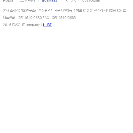
HOME l
COMPANY l
BUSINESS l
i-Ring X l
CUSTOMER l
본사 소재지(기술연구소) : 부산광역시 남구 대연3동 수영로 312 21센츄리 시티빌딩 804호
대표전화 : (051)610-0680 FAX : (051)610-0683
2016 EXSOLIT company. |
HUBE