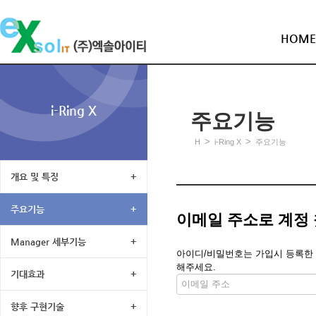
HOME
i-Ring X
주요기능
>
>
H
i-Ring X
주요기능
개요 및 특징
+
주요기능
+
이메일 주소로 계정
Manager 세부기능
+
아이디/비밀번호는 가입시 등록한 메
해주세요.
기대효과
+
향후 구현기술
+