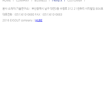
HOME l
COMPANY l
BUSINESS l
i-Ring X l
CUSTOMER l
본사 소재지(기술연구소) : 부산광역시 남구 대연3동 수영로 312 21센츄리 시티빌딩 804호
대표전화 : (051)610-0680 FAX : (051)610-0683
2016 EXSOLIT company. |
HUBE