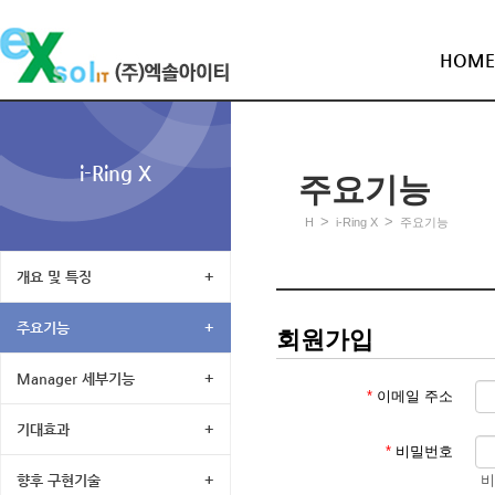
HOME
i-Ring X
주요기능
>
>
H
i-Ring X
주요기능
개요 및 특징
+
주요기능
+
회원가입
Manager 세부기능
+
*
이메일 주소
기대효과
+
*
비밀번호
비
향후 구현기술
+