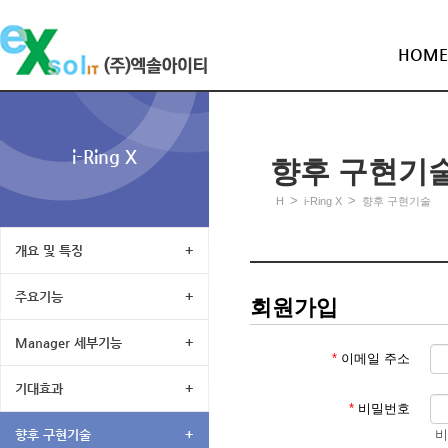
HOME
i-Ring X
향후 구현기
>
>
H
i-Ring X
향후 구현기술
개요 및 특징
+
주요기능
+
회원가입
Manager 세부기능
+
*
이메일 주소
기대효과
+
*
비밀번호
비
향후 구현기술
+