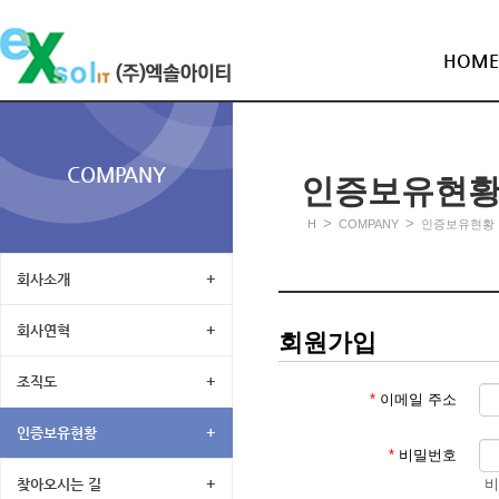
HOME
COMPANY
인증보유현
>
>
H
COMPANY
인증보유현황
회사소개
+
회사연혁
+
회원가입
조직도
+
*
이메일 주소
인증보유현황
+
*
비밀번호
비
찾아오시는 길
+